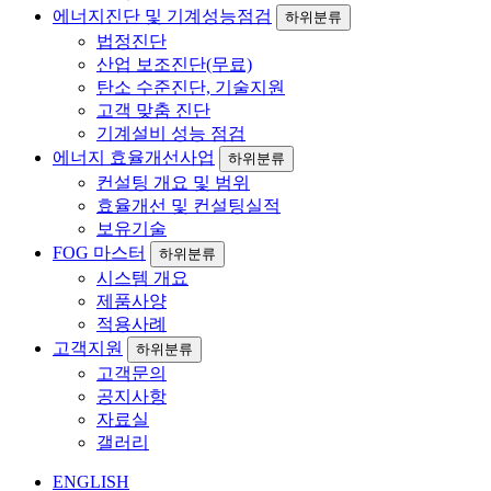
에너지진단 및 기계성능점검
하위분류
법정진단
산업 보조진단(무료)
탄소 수준진단, 기술지원
고객 맞춤 진단
기계설비 성능 점검
에너지 효율개선사업
하위분류
컨설팅 개요 및 범위
효율개선 및 컨설팅실적
보유기술
FOG 마스터
하위분류
시스템 개요
제품사양
적용사례
고객지원
하위분류
고객문의
공지사항
자료실
갤러리
ENGLISH