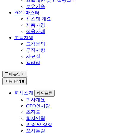
효율개선 및 컨설팅실적
보유기술
FOG 마스터
시스템 개요
제품사양
적용사례
고객지원
고객문의
공지사항
자료실
갤러리
메뉴열기
메뉴 닫기
회사소개
하위분류
회사개요
CEO인사말
조직도
회사연혁
인증 및 상장
오시는길