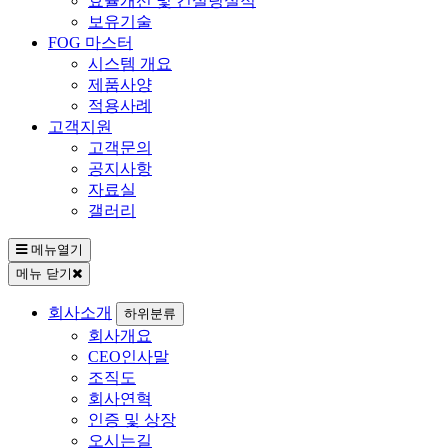
효율개선 및 컨설팅실적
보유기술
FOG 마스터
시스템 개요
제품사양
적용사례
고객지원
고객문의
공지사항
자료실
갤러리
메뉴열기
메뉴 닫기
회사소개
하위분류
회사개요
CEO인사말
조직도
회사연혁
인증 및 상장
오시는길