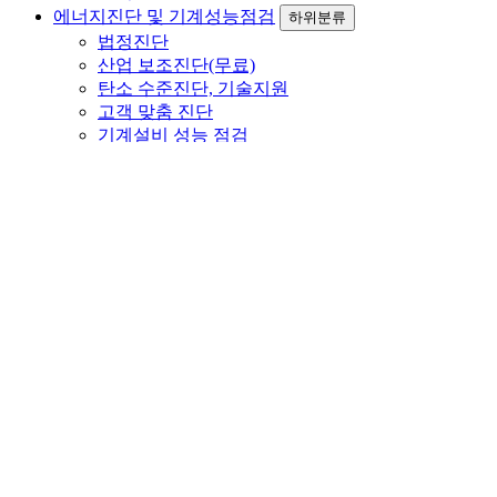
에너지진단 및 기계성능점검
하위분류
법정진단
산업 보조진단(무료)
탄소 수준진단, 기술지원
고객 맞춤 진단
기계설비 성능 점검
에너지 효율개선사업
하위분류
컨설팅 개요 및 범위
효율개선 및 컨설팅실적
보유기술
FOG 마스터
하위분류
시스템 개요
제품사양
적용사례
고객지원
하위분류
고객문의
공지사항
자료실
갤러리
ENGLISH