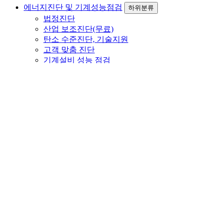
에너지진단 및 기계성능점검
하위분류
법정진단
산업 보조진단(무료)
탄소 수준진단, 기술지원
고객 맞춤 진단
기계설비 성능 점검
에너지 효율개선사업
하위분류
컨설팅 개요 및 범위
효율개선 및 컨설팅실적
보유기술
FOG 마스터
하위분류
시스템 개요
제품사양
적용사례
고객지원
하위분류
고객문의
공지사항
자료실
갤러리
ENGLISH