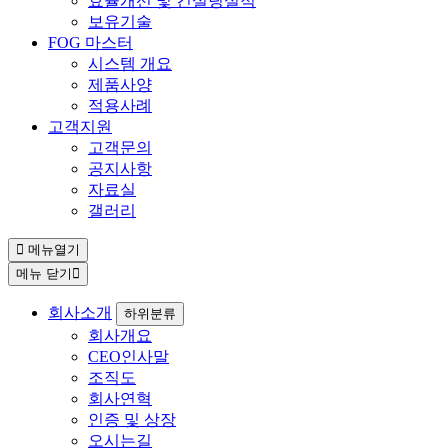
효율개선 및 컨설팅실적
보유기술
FOG 마스터
시스템 개요
제품사양
적용사례
고객지원
고객문의
공지사항
자료실
갤러리
메뉴열기
메뉴 닫기
회사소개
하위분류
회사개요
CEO인사말
조직도
회사연혁
인증 및 상장
오시는길