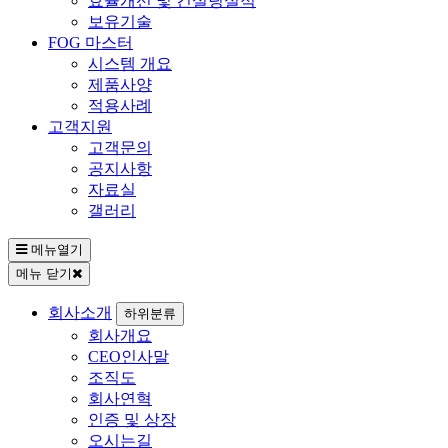
효율개선 및 컨설팅실적
보유기술
FOG 마스터
시스템 개요
제품사양
적용사례
고객지원
고객문의
공지사항
자료실
갤러리
메뉴열기
메뉴 닫기
회사소개
하위분류
회사개요
CEO인사말
조직도
회사연혁
인증 및 상장
오시는길