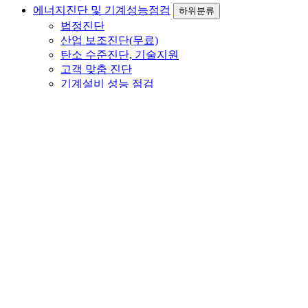
에너지진단 및 기계성능점검
하위분류
법정진단
산업 보조진단(무료)
탄소 수준진단, 기술지원
고객 맞춤 진단
기계설비 성능 점검
에너지 효율개선사업
하위분류
컨설팅 개요 및 범위
효율개선 및 컨설팅실적
보유기술
FOG 마스터
하위분류
시스템 개요
제품사양
적용사례
고객지원
하위분류
고객문의
공지사항
자료실
갤러리
ENGLISH