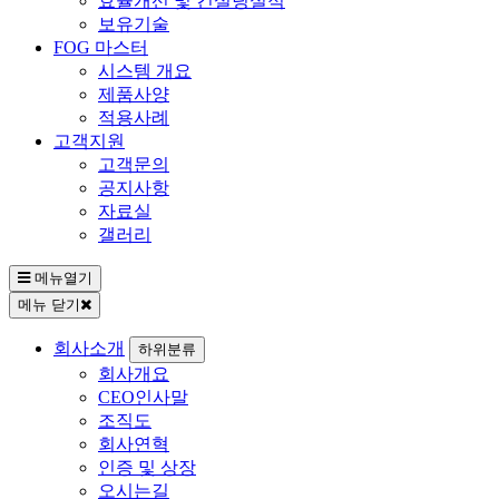
효율개선 및 컨설팅실적
보유기술
FOG 마스터
시스템 개요
제품사양
적용사례
고객지원
고객문의
공지사항
자료실
갤러리
메뉴열기
메뉴 닫기
회사소개
하위분류
회사개요
CEO인사말
조직도
회사연혁
인증 및 상장
오시는길