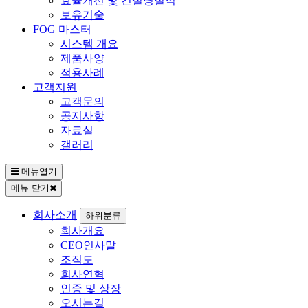
효율개선 및 컨설팅실적
보유기술
FOG 마스터
시스템 개요
제품사양
적용사례
고객지원
고객문의
공지사항
자료실
갤러리
메뉴열기
메뉴 닫기
회사소개
하위분류
회사개요
CEO인사말
조직도
회사연혁
인증 및 상장
오시는길