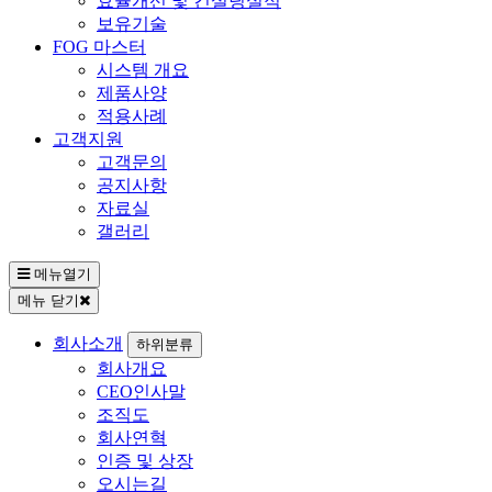
효율개선 및 컨설팅실적
보유기술
FOG 마스터
시스템 개요
제품사양
적용사례
고객지원
고객문의
공지사항
자료실
갤러리
메뉴열기
메뉴 닫기
회사소개
하위분류
회사개요
CEO인사말
조직도
회사연혁
인증 및 상장
오시는길