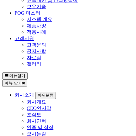
효율개선 및 컨설팅실적
보유기술
FOG 마스터
시스템 개요
제품사양
적용사례
고객지원
고객문의
공지사항
자료실
갤러리
메뉴열기
메뉴 닫기
회사소개
하위분류
회사개요
CEO인사말
조직도
회사연혁
인증 및 상장
오시는길