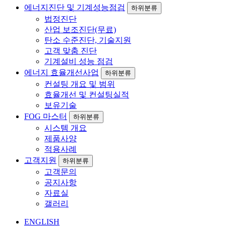
에너지진단 및 기계성능점검
하위분류
법정진단
산업 보조진단(무료)
탄소 수준진단, 기술지원
고객 맞춤 진단
기계설비 성능 점검
에너지 효율개선사업
하위분류
컨설팅 개요 및 범위
효율개선 및 컨설팅실적
보유기술
FOG 마스터
하위분류
시스템 개요
제품사양
적용사례
고객지원
하위분류
고객문의
공지사항
자료실
갤러리
ENGLISH