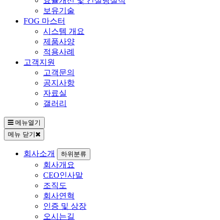
효율개선 및 컨설팅실적
보유기술
FOG 마스터
시스템 개요
제품사양
적용사례
고객지원
고객문의
공지사항
자료실
갤러리
메뉴열기
메뉴 닫기
회사소개
하위분류
회사개요
CEO인사말
조직도
회사연혁
인증 및 상장
오시는길