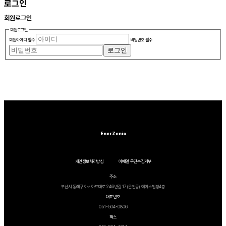
로그인
회원
로그인
회원로그인
회원아이디
필수
비밀번호
필수
로그인
EnerZenic
개인정보처리방침
이메일 무단수집거부
주소
부산시 동래구 아시아드대로 246번길 17(온천동) 에이스빌딩4층
대표번호
051-504-0806
팩스