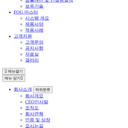
효율개선 및 컨설팅실적
보유기술
FOG 마스터
시스템 개요
제품사양
적용사례
고객지원
고객문의
공지사항
자료실
갤러리
메뉴열기
메뉴 닫기
회사소개
하위분류
회사개요
CEO인사말
조직도
회사연혁
인증 및 상장
오시는길