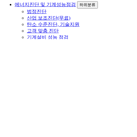
에너지진단 및 기계성능점검
하위분류
법정진단
산업 보조진단(무료)
탄소 수준진단, 기술지원
고객 맞춤 진단
기계설비 성능 점검
에너지 효율개선사업
하위분류
컨설팅 개요 및 범위
효율개선 및 컨설팅실적
보유기술
FOG 마스터
하위분류
시스템 개요
제품사양
적용사례
고객지원
하위분류
고객문의
공지사항
자료실
갤러리
ENGLISH