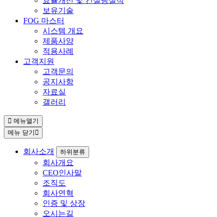
효율개선 및 컨설팅실적
보유기술
FOG 마스터
시스템 개요
제품사양
적용사례
고객지원
고객문의
공지사항
자료실
갤러리
메뉴열기
메뉴 닫기
회사소개
하위분류
회사개요
CEO인사말
조직도
회사연혁
인증 및 상장
오시는길