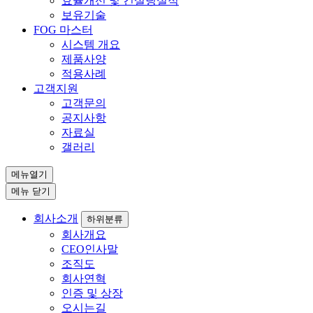
효율개선 및 컨설팅실적
보유기술
FOG 마스터
시스템 개요
제품사양
적용사례
고객지원
고객문의
공지사항
자료실
갤러리
메뉴열기
메뉴 닫기
회사소개
하위분류
회사개요
CEO인사말
조직도
회사연혁
인증 및 상장
오시는길