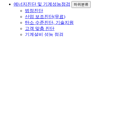
에너지진단 및 기계성능점검
하위분류
법정진단
산업 보조진단(무료)
탄소 수준진단, 기술지원
고객 맞춤 진단
기계설비 성능 점검
에너지 효율개선사업
하위분류
컨설팅 개요 및 범위
효율개선 및 컨설팅실적
보유기술
FOG 마스터
하위분류
시스템 개요
제품사양
적용사례
고객지원
하위분류
고객문의
공지사항
자료실
갤러리
ENGLISH