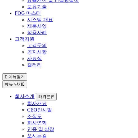
효율개선 및 컨설팅실적
보유기술
FOG 마스터
시스템 개요
제품사양
적용사례
고객지원
고객문의
공지사항
자료실
갤러리
메뉴열기
메뉴 닫기
회사소개
하위분류
회사개요
CEO인사말
조직도
회사연혁
인증 및 상장
오시는길