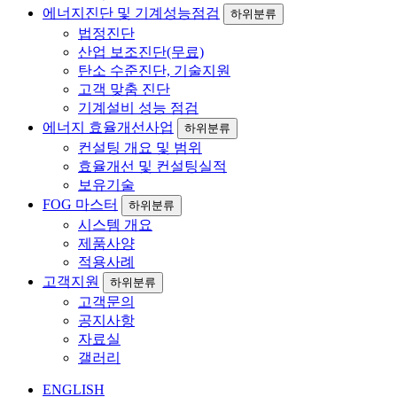
에너지진단 및 기계성능점검
하위분류
법정진단
산업 보조진단(무료)
탄소 수준진단, 기술지원
고객 맞춤 진단
기계설비 성능 점검
에너지 효율개선사업
하위분류
컨설팅 개요 및 범위
효율개선 및 컨설팅실적
보유기술
FOG 마스터
하위분류
시스템 개요
제품사양
적용사례
고객지원
하위분류
고객문의
공지사항
자료실
갤러리
ENGLISH