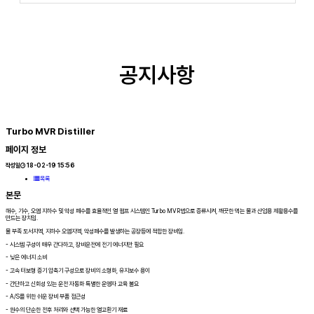
공지사항
Turbo MVR Distiller
페이지 정보
작성일
18-02-19 15:56
목록
본문
해수, 기수, 오염 지하수 및 악성 폐수를 효율적인 열 펌프 시스템인 Turbo MVR법으로 증류시켜, 깨끗한 먹는 물과 산업용 제활용수를
만드는 장치임.
물 부족 도서지역, 지하수 오염지역, 악성폐수를 발생하는 공장등에 적합한 장비임.
- 시스템 구성이 매우 간다하고, 장비운전에 전기 에너지만 필요
- 낮은 에너지 소비
- 고속 터보형 증기 압축기 구성으로 장비의 소형화, 유지보수 용이
- 간단하고 신회성 있는 운전 자동화 특별한 운영자 교육 불요
- A/S를 위한 쉬운 장비 부품 접근성
- 원수의 단순한 전후 처리와 선택 가능한 열교환기 재료